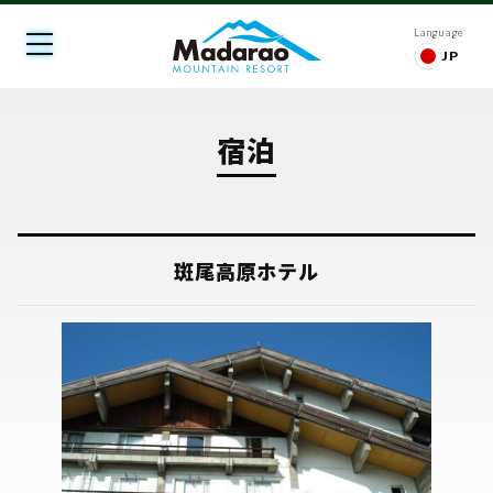
Language
JP
宿泊
斑尾高原ホテル