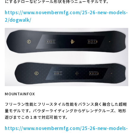
にするナローなピンテール形状を持つニューモデルです。
https://www.novembermfg.com/25-26-new-models-
2/dogwalk/
MOUNTAINFOX
フリーラン性能とフリースタイル性能をバランス良く融合した超軽
量モデルです。パウダーライディングからゲレンデクルーズ、地形
遊びまでこの１本で対応可能です。
https://www.novembermfg.com/25-26-new-models-